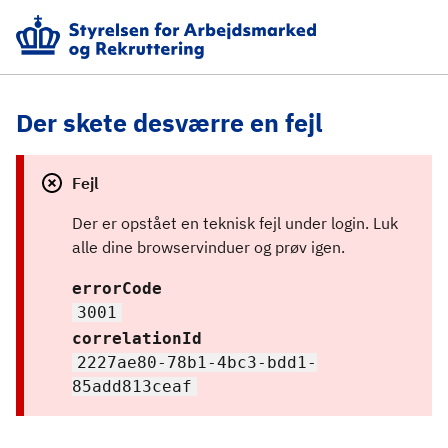
Der skete desværre en fejl
Fejl
Der er opstået en teknisk fejl under login. Luk 
alle dine browservinduer og prøv igen.
errorCode
3001
correlationId
2227ae80-78b1-4bc3-bdd1-
85add813ceaf