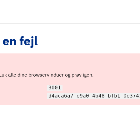
en fejl
 Luk alle dine browservinduer og prøv igen.
3001
d4aca6a7-e9a0-4b48-bfb1-0e374