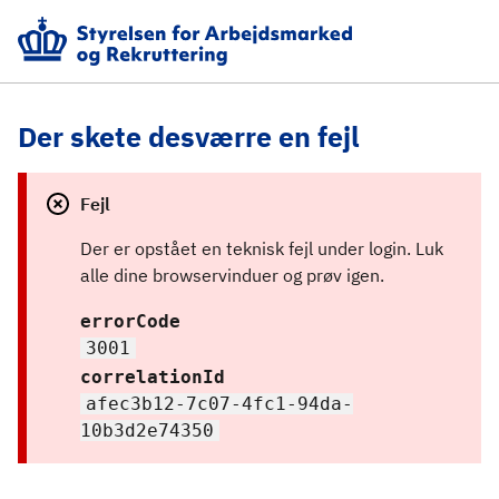
Der skete desværre en fejl
Fejl
Der er opstået en teknisk fejl under login. Luk 
alle dine browservinduer og prøv igen.
errorCode
3001
correlationId
afec3b12-7c07-4fc1-94da-
10b3d2e74350