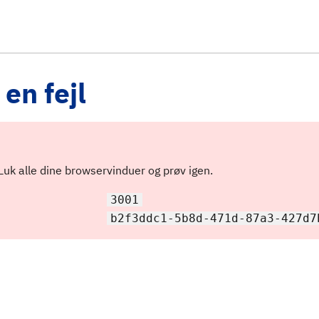
en fejl
 Luk alle dine browservinduer og prøv igen.
3001
b2f3ddc1-5b8d-471d-87a3-427d7